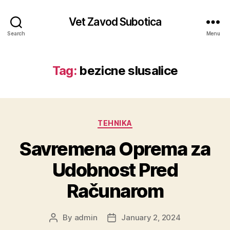
Vet Zavod Subotica
Search
Menu
Tag:
bezicne slusalice
Categories
TEHNIKA
Savremena Oprema za
Udobnost Pred
Računarom
By
admin
January 2, 2024
Post
Post
author
date