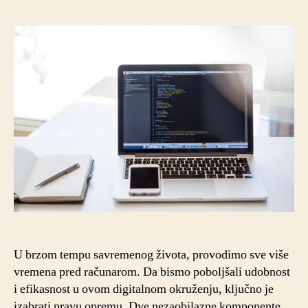
U brzom tempu savremenog života, provodimo sve više
vremena pred računarom. Da bismo poboljšali udobnost
i efikasnost u ovom digitalnom okruženju, ključno je
izabrati pravu opremu. Dve nezaobilazne komponente