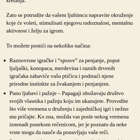
kretanja.
Zato se potrudite da vašem ljubimcu napravite okruženje
koje će voleti, stimulisati njegovu radoznalost, mentalnu
aktivnost i želju za igrom.
To možete postići na nekoliko načina:
Raznovrsne igračke i “sprave” za penjanje, poput
ljuljaški, konopaca, merdevina i raznih drvenih
igračaka zabaviće vašu ptičicu i podstaći njene
prirodne instinkte za žvakanjem i penjanjem.
Puno ljubavi i pažnje – Papagaji obožavaju društvo
svojih vlasnika i pažnju koju im ukazujete. Provodite
što više vremena u druženju i zajedničkoj igri i nežno
mu pričajte. Ko zna, možda vas posle nekog vremena
iznenadi ponekom rečenicom, jer je poznato da neke
vrste mogu da nauče da ponavljaju vaše reči.