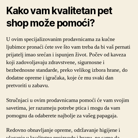
Kako vam kvalitetan pet
shop može pomoći?
U ovim specijalizovanim prodavnicama za kućne
ljubimce pronaći ćete sve što vam treba da bi vaš pernati
prijatelj imao srećan i ispunjen život. Počev od kaveza
koji zadovoljavaju zdravstvene, sigurnosne i
bezbednosne standarde, preko velikog izbora hrane, do
dodatne opreme i igračaka, koje će mu svaki dan
pretvoriti u zabavu.
Stručnjaci u ovim prodavnicama pomoći će vam svojim
savetima, jer razumeju potrebe ptica i mogu da vam
pomognu da odaberete najbolje za vašeg papagaja.
Redovno obnavljanje opreme, održavanje higijene i
ulaganje u kvalitetne proizvode i hranu, ne samo da