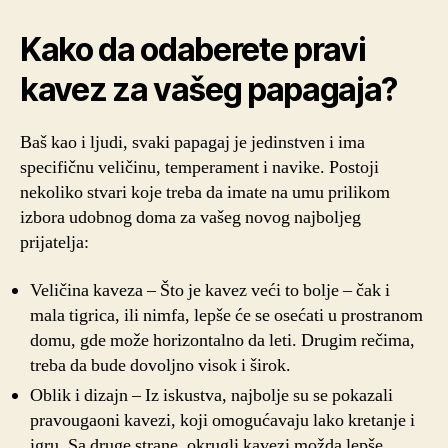
Kako da odaberete pravi
kavez za vašeg papagaja?
Baš kao i ljudi, svaki papagaj je jedinstven i ima
specifičnu veličinu, temperament i navike. Postoji
nekoliko stvari koje treba da imate na umu prilikom
izbora udobnog doma za vašeg novog najboljeg
prijatelja:
Veličina kaveza – Što je kavez veći to bolje – čak i
mala tigrica, ili nimfa, lepše će se osećati u prostranom
domu, gde može horizontalno da leti. Drugim rečima,
treba da bude dovoljno visok i širok.
Oblik i dizajn – Iz iskustva, najbolje su se pokazali
pravougaoni kavezi, koji omogućavaju lako kretanje i
igru. Sa druge strane, okrugli kavezi možda lepše