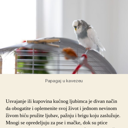
Papagaj u kavezeu
Usvajanje ili kupovina kućnog ljubimca je divan način
da obogatite i oplemenite svoj život i jednom nevinom
živom biću pružite ljubav, pažnju i brigu koju zaslužuje.
Mnogi se opredeljuju za pse i mačke, dok su ptice