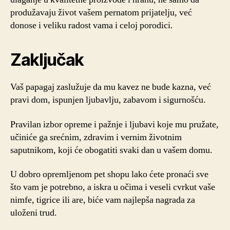
produžavaju život vašem pernatom prijatelju, već
donose i veliku radost vama i celoj porodici.
Zaključak
Vaš papagaj zaslužuje da mu kavez ne bude kazna, već
pravi dom, ispunjen ljubavlju, zabavom i sigurnošću.
Pravilan izbor opreme i pažnje i ljubavi koje mu pružate,
učiniće ga srećnim, zdravim i vernim životnim
saputnikom, koji će obogatiti svaki dan u vašem domu.
U dobro opremljenom pet shopu lako ćete pronaći sve
što vam je potrebno, a iskra u očima i veseli cvrkut vaše
nimfe, tigrice ili are, biće vam najlepša nagrada za
uloženi trud.