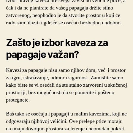
Izbor pravog kaveza pre svega zavisi od veličine ptice, a
čak i da ne planirate da vašeg papagaja držite stlno
zatvorenog, neophodno je da stvorite prostor u koji će
rado sam ulaziti i gde će se osećati bezbedno i udobno.
Zašto je izbor kaveza za
papagaje važan?
Kavezi za papagaje nisu samo njihov dom, već i prostor
za igru, istraživanje, odmor i sigurnost. Zamislite samo
kako biste se vi osećali da ste stalno zatvoreni u skučenoj
prostoriji, bez mogućnosti da se pomerite i pošteno
protegnete.
Baš tako se osećaju i papagaji u malim kavezima, koji ne
odgovaraju njihovoj veličini. Ove prelepe ptice moraju
da imaju dovoljno prostora za letenje i neometan pokret.