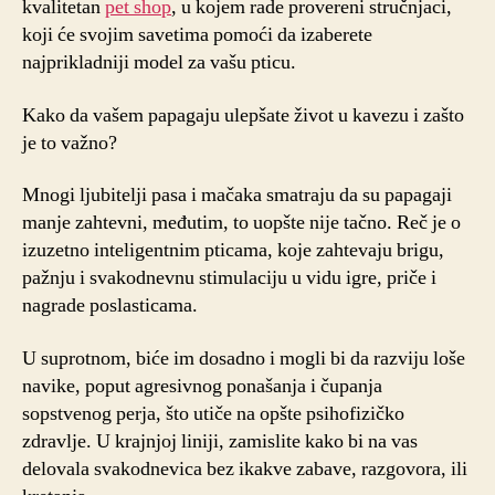
kvalitetan
pet shop
, u kojem rade provereni stručnjaci,
koji će svojim savetima pomoći da izaberete
najprikladniji model za vašu pticu.
Kako da vašem papagaju ulepšate život u kavezu i zašto
je to važno?
Mnogi ljubitelji pasa i mačaka smatraju da su papagaji
manje zahtevni, međutim, to uopšte nije tačno. Reč je o
izuzetno inteligentnim pticama, koje zahtevaju brigu,
pažnju i svakodnevnu stimulaciju u vidu igre, priče i
nagrade poslasticama.
U suprotnom, biće im dosadno i mogli bi da razviju loše
navike, poput agresivnog ponašanja i čupanja
sopstvenog perja, što utiče na opšte psihofizičko
zdravlje. U krajnjoj liniji, zamislite kako bi na vas
delovala svakodnevica bez ikakve zabave, razgovora, ili