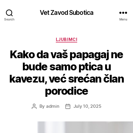
Vet Zavod Subotica
Search
Menu
Categories
LJUBIMCI
Kako da vaš papagaj ne
bude samo ptica u
kavezu, već srećan član
porodice
By
admin
July 10, 2025
Post
Post
author
date