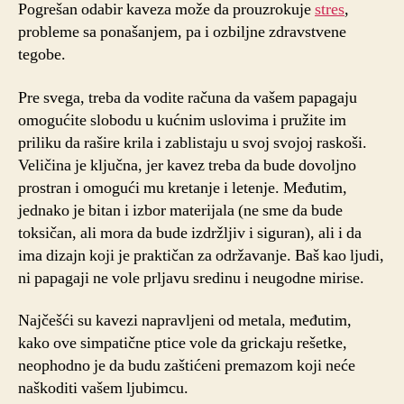
Pogrešan odabir kaveza može da prouzrokuje
stres
,
probleme sa ponašanjem, pa i ozbiljne zdravstvene
tegobe.
Pre svega, treba da vodite računa da vašem papagaju
omogućite slobodu u kućnim uslovima i pružite im
priliku da rašire krila i zablistaju u svoj svojoj raskoši.
Veličina je ključna, jer kavez treba da bude dovoljno
prostran i omogući mu kretanje i letenje. Međutim,
jednako je bitan i izbor materijala (ne sme da bude
toksičan, ali mora da bude izdržljiv i siguran), ali i da
ima dizajn koji je praktičan za održavanje. Baš kao ljudi,
ni papagaji ne vole prljavu sredinu i neugodne mirise.
Najčešći su kavezi napravljeni od metala, međutim,
kako ove simpatične ptice vole da grickaju rešetke,
neophodno je da budu zaštićeni premazom koji neće
naškoditi vašem ljubimcu.