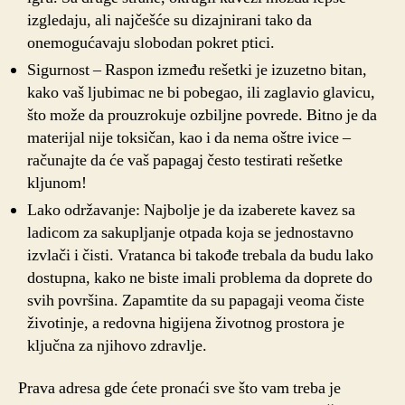
izgledaju, ali najčešće su dizajnirani tako da
onemogućavaju slobodan pokret ptici.
Sigurnost – Raspon između rešetki je izuzetno bitan,
kako vaš ljubimac ne bi pobegao, ili zaglavio glavicu,
što može da prouzrokuje ozbiljne povrede. Bitno je da
materijal nije toksičan, kao i da nema oštre ivice –
računajte da će vaš papagaj često testirati rešetke
kljunom!
Lako održavanje: Najbolje je da izaberete kavez sa
ladicom za sakupljanje otpada koja se jednostavno
izvlači i čisti. Vratanca bi takođe trebala da budu lako
dostupna, kako ne biste imali problema da doprete do
svih površina. Zapamtite da su papagaji veoma čiste
životinje, a redovna higijena životnog prostora je
ključna za njihovo zdravlje.
Prava adresa gde ćete pronaći sve što vam treba je