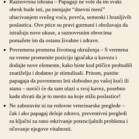
Raznovrsna ishrana – Papagaji ne vole da im svaki
obrok bude isti, pa menjajte “dnevni meni”
ubacivanjem svežeg voća, povrća, semenki i hranljivih
poslastica. Ove ptice su pravi gurmani i obožavaju da
istražuju nove ukuse, a raznovrsnim obrocima
pomažete im da ostanu živahne i zdrave.
Povremena promena životnog okruženja – S vremena
na vreme promenite poziciju igračaka u kavezu i
dodajte nove elemente, kako biste kod ptičice probudili
znatiželju i dodatno je stimulisali. Pritom, pustite
papagaja da povremeno leti slobodno po vašoj kući ili
stanu – navići će da sam ulazi u svoj kavez, posebno
kada shvati da je to mesto na koje stižu poslastice!
Ne zaboravite ni na redovne veterinarske preglede –
čak i ako papagaj deluje zdravo, preventivni pregledi
su ključni za rano otkrivanje potencijalnih problema i
očuvanje njegove vitalnosti.