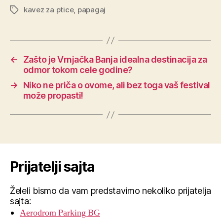
kavez za ptice
,
papagaj
Tags
←
Zašto je Vrnjačka Banja idealna destinacija za
odmor tokom cele godine?
→
Niko ne priča o ovome, ali bez toga vaš festival
može propasti!
Prijatelji sajta
Želeli bismo da vam predstavimo nekoliko prijatelja
sajta:
Aerodrom Parking BG