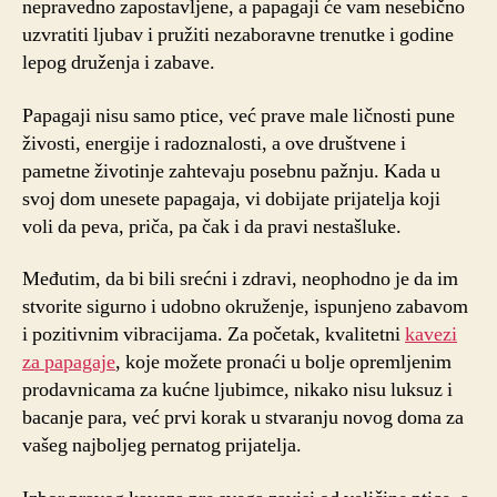
nepravedno zapostavljene, a papagaji će vam nesebično
uzvratiti ljubav i pružiti nezaboravne trenutke i godine
lepog druženja i zabave.
Papagaji nisu samo ptice, već prave male ličnosti pune
živosti, energije i radoznalosti, a ove društvene i
pametne životinje zahtevaju posebnu pažnju. Kada u
svoj dom unesete papagaja, vi dobijate prijatelja koji
voli da peva, priča, pa čak i da pravi nestašluke.
Međutim, da bi bili srećni i zdravi, neophodno je da im
stvorite sigurno i udobno okruženje, ispunjeno zabavom
i pozitivnim vibracijama. Za početak, kvalitetni
kavezi
za papagaje
, koje možete pronaći u bolje opremljenim
prodavnicama za kućne ljubimce, nikako nisu luksuz i
bacanje para, već prvi korak u stvaranju novog doma za
vašeg najboljeg pernatog prijatelja.